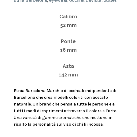
quantità
Etnia Barcelona
,
eyewear
,
occhialidavista
,
outlet
Calibro
52 mm
Ponte
16 mm
Asta
142 mm
Etnia Barcelona Marchio di occhiali indipendente di
Barcellona che crea modelli coloriti con acetato
naturale. Un brand che pensa a tutte le persone e a
tutti i modi di esprimersi attraverso il colore e l’arte.
Una varietà di gamme cromatiche che mettono in
risalto la personalità sul viso di chi li indossa.