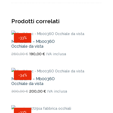
Prodotti correlati
-33%
Montblanc – Mb0036O
Occhiale da vista
Il
Il
280,00
€
190,00
€
IVA inclusa
prezzo
prezzo
originale
attuale
era:
è:
-34%
Montblanc – Mb0036O
280,00 €.
190,00 €.
Occhiale da vista
Il
Il
300,00
€
200,00
€
IVA inclusa
prezzo
prezzo
originale
attuale
era:
è:
-33%