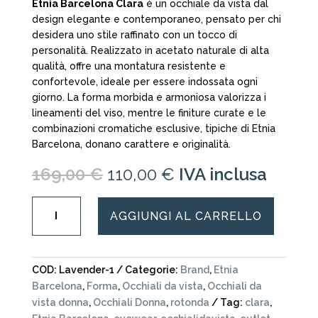
Etnia Barcelona Clara
è un occhiale da vista dal
design elegante e contemporaneo, pensato per chi
desidera uno stile raffinato con un tocco di
personalità. Realizzato in acetato naturale di alta
qualità, offre una montatura resistente e
confortevole, ideale per essere indossata ogni
giorno. La forma morbida e armoniosa valorizza i
lineamenti del viso, mentre le finiture curate e le
combinazioni cromatiche esclusive, tipiche di Etnia
Barcelona, donano carattere e originalità.
Il
Il
169,00
€
110,00
€
IVA inclusa
prezzo
prezzo
originale
attuale
Etnia
AGGIUNGI AL CARRELLO
era:
è:
Barcelona
169,00 €.
110,00 €.
-
Clara-
occhiale
COD:
Lavender-1
Categorie:
Brand
,
Etnia
da
Barcelona
,
Forma
,
Occhiali da vista
,
Occhiali da
vista
vista donna
,
Occhiali Donna
,
rotonda
Tag:
clara
,