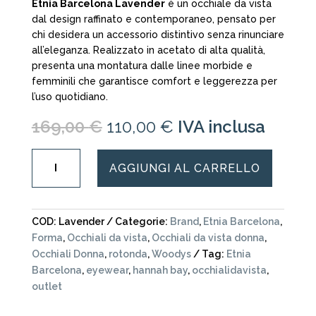
Etnia Barcelona Lavender
è un occhiale da vista
dal design raffinato e contemporaneo, pensato per
chi desidera un accessorio distintivo senza rinunciare
all’eleganza. Realizzato in acetato di alta qualità,
presenta una montatura dalle linee morbide e
femminili che garantisce comfort e leggerezza per
l’uso quotidiano.
Il
Il
169,00
€
110,00
€
IVA inclusa
prezzo
prezzo
originale
attuale
Etnia
AGGIUNGI AL CARRELLO
era:
è:
Barcelona
169,00 €.
110,00 €.
-
Lavender-
occhiale
COD:
Lavender
Categorie:
Brand
,
Etnia Barcelona
,
da
Forma
,
Occhiali da vista
,
Occhiali da vista donna
,
vista
Occhiali Donna
,
rotonda
,
Woodys
Tag:
Etnia
quantità
Barcelona
,
eyewear
,
hannah bay
,
occhialidavista
,
outlet