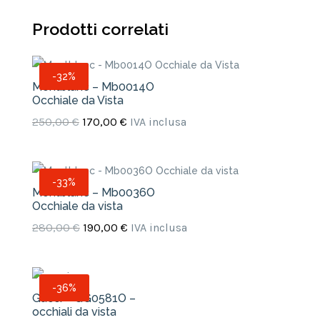
Prodotti correlati
-32%
Montblanc – Mb0014O
Occhiale da Vista
Il
Il
250,00
€
170,00
€
IVA inclusa
prezzo
prezzo
originale
attuale
era:
è:
-33%
Montblanc – Mb0036O
250,00 €.
170,00 €.
Occhiale da vista
Il
Il
280,00
€
190,00
€
IVA inclusa
prezzo
prezzo
originale
attuale
era:
è:
-36%
Gucci – GG0581O –
280,00 €.
190,00 €.
occhiali da vista