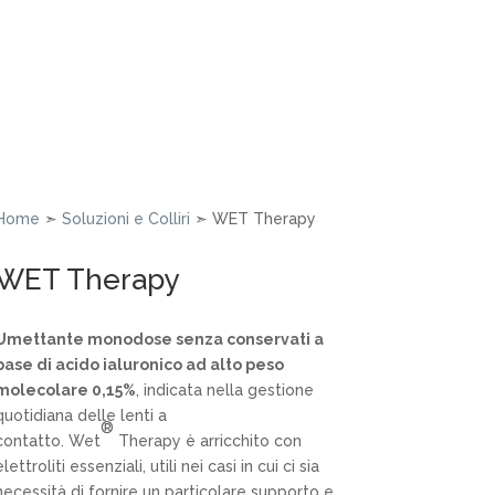
Home
➣
Soluzioni e Colliri
➣ WET Therapy
WET Therapy
Umettante monodose senza conservati a
base di acido ialuronico ad alto peso
molecolare 0,15%
, indicata nella gestione
quotidiana delle lenti a
®
contatto. Wet
Therapy è arricchito con
elettroliti essenziali, utili nei casi in cui ci sia
necessità di fornire un particolare supporto e