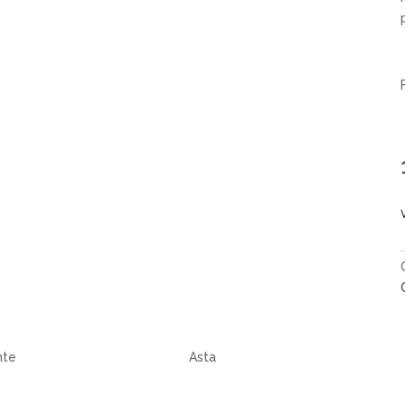
nte
Asta