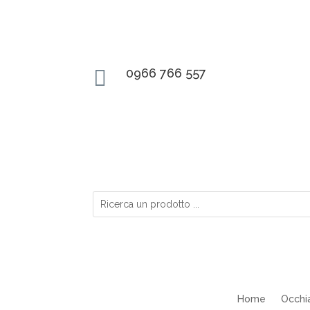

0966 766 557
Home
Occhia