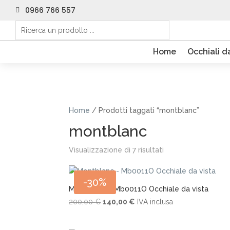
0966 766 557

Home
Occhiali d
Home
/ Prodotti taggati “montblanc”
montblanc
Visualizzazione di 7 risultati
-30%
Montblanc – Mb0011O Occhiale da vista
Il
Il
200,00
€
140,00
€
IVA inclusa
prezzo
prezzo
originale
attuale