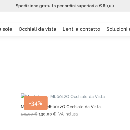
Spedizione gratuita per ordini superiori a € 60,00
a sole
Occhiali da vista
Lenti a contatto
Soluzioni e
-34%
Montblanc – Mb0012O Occhiale da Vista
Il
Il
195,00
€
130,00
€
IVA inclusa
prezzo
prezzo
originale
attuale