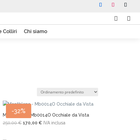


 Colliri
Chi siamo
-32%
Montblanc – Mb0014O Occhiale da Vista
Il
Il
250,00
€
170,00
€
IVA inclusa
prezzo
prezzo
originale
attuale