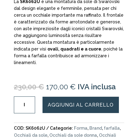
La
SK6062U
è una montatura da sole di
Swarovski
dal design elegante e femminile, pensata per chi
cerca un occhiale importante ma raffinato. Il frontale
è caratterizzato da forme arrotondate e generose,
con aste impreziosite dagli iconici cristalli Swarovski,
che aggiungono luminosità senza risultare
eccessive. Questa montatura è particolarmente
indicata per visi
ovali, quadrati e a cuore
, poiché la
forma a farfalla contribuisce ad armonizzare i
lineamenti.
Il
Il
230,00
€
170,00
€
IVA inclusa
prezzo
prezzo
originale
attuale
Swarovski
AGGIUNGI AL CARRELLO
era:
è:
-
230,00 €.
170,00 €.
SK
6062
-
COD:
SK6062U
Categorie:
Forma
,
Brand
,
farfalla
,
occhiale
Occhiali da sole
,
Occhiali da sole donna
,
Occhiali