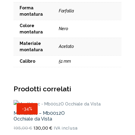
Forma
Farfalla
montatura
Colore
Nero
montatura
Materiale
Acetato
montatura
Calibro
51 mm
Prodotti correlati
-34%
Montblanc – Mb0012O
Occhiale da Vista
Il
Il
195,00
€
130,00
€
IVA inclusa