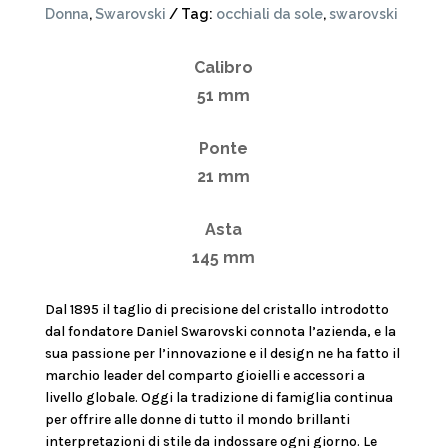
da
Donna
,
Swarovski
Tag:
occhiali da sole
,
swarovski
sole
quantità
Calibro
51 mm
Ponte
21 mm
Asta
145 mm
Dal 1895 il taglio di precisione del cristallo introdotto
dal fondatore Daniel Swarovski connota l’azienda, e la
sua passione per l’innovazione e il design ne ha fatto il
marchio leader del comparto gioielli e accessori a
livello globale. Oggi la tradizione di famiglia continua
per offrire alle donne di tutto il mondo brillanti
interpretazioni di stile da indossare ogni giorno. Le