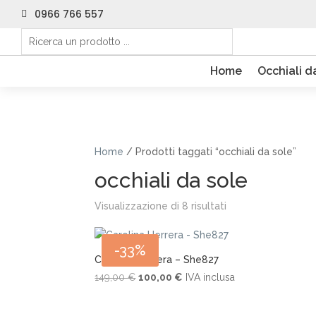
0966 766 557

Home
Occhiali d
Home
/ Prodotti taggati “occhiali da sole”
occhiali da sole
Visualizzazione di 8 risultati
-33%
Carolina Herrera – She827
Il
Il
149,00
€
100,00
€
IVA inclusa
prezzo
prezzo
originale
attuale