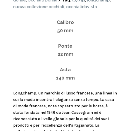
donna
,
Occhiali Donna
Tag:
lo775s
,
longchamp
,
quantità
nuova collezione occhiali
,
occhialidavista
Calibro
50 mm
Ponte
22 mm
Asta
140 mm
Longchamp, un marchio di lusso francese, una linea in
cui la moda incontra l’eleganza senza tempo. La casa
di moda francese, nota soprattutto per le borse, è
stata fondata nel 1946 da Jean Cassegrain ed è
riconosciuta a livello globale per la qualità dei suoi
prodotti e per l’eccellenza dell’artigianato. La