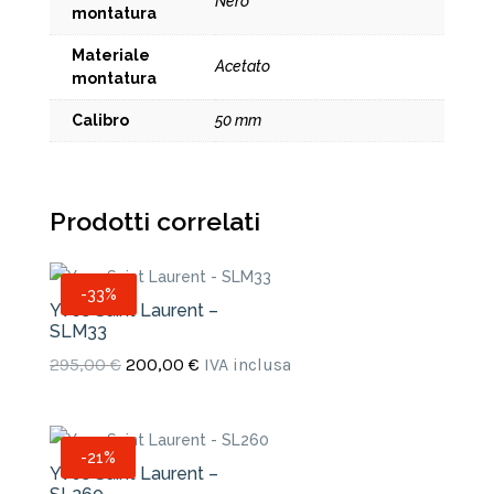
Nero
montatura
Materiale
Acetato
montatura
Calibro
50 mm
Prodotti correlati
-33%
Yves Saint Laurent –
SLM33
Il
Il
295,00
€
200,00
€
IVA inclusa
prezzo
prezzo
originale
attuale
era:
è:
-21%
Yves Saint Laurent –
295,00 €.
200,00 €.