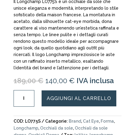
Il Longchamp LO775S è un occhiale da sole che
unisce eleganza e modernità, interpretando lo stile
sofisticato della maison francese. La montatura in
acetato, dalla silhouette cat-eye morbida, dona
carattere al viso mantenendo un’estetica raffinata e
senza tempo. Le linee pulite e i dettagli curati
rendono questo modello ideale per accompagnare
ogni look, da quello quotidiano agli outfit più
ricercati. Il logo Longchamp impreziosisce le aste
con un raffinato inserto metallico, esaltando
l’identità del brand e l’attenzione per i dettagli.
Il
Il
189,00
€
140,00
€
IVA inclusa
prezzo
prezzo
originale
attuale
Longchamp
AGGIUNGI AL CARRELLO
era:
è:
-
189,00 €.
140,00 €.
LO775S
-
occhiale
COD:
LO775S
Categorie:
Brand
,
Cat Eye
,
Forma
,
da
Longchamp
,
Occhiali da sole
,
Occhiali da sole
sole