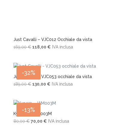
Just Cavalli – VJC012 Occhiale da vista
Il
Il
169,00
€
118,00
€
IVA inclusa
prezzo
prezzo
originale
attuale
era:
è:
-32%
169,00 €.
118,00 €.
Just Cavalli – VJC053 occhiale da vista
Il
Il
189,00
€
130,00
€
IVA inclusa
prezzo
prezzo
originale
attuale
era:
è:
-13%
189,00 €.
130,00 €.
Kypers – JAM003M
Il
Il
80,00
€
70,00
€
IVA inclusa
prezzo
prezzo