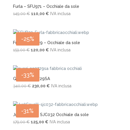
Furla – SFU971 – Occhiale da sole
Il
Il
149,00
€
110,00
€
IVA inclusa
prezzo
prezzo
originale
attuale
era:
è:
-25%
149,00 €.
110,00 €.
Furla – SFUB29 – Occhiale da sole
Il
Il
159,00
€
120,00
€
IVA inclusa
prezzo
prezzo
originale
attuale
era:
è:
-33%
159,00 €.
120,00 €.
Gucci – GG0729SA
Il
Il
340,00
€
230,00
€
IVA inclusa
prezzo
prezzo
originale
attuale
era:
è:
-31%
340,00 €.
230,00 €.
Just Cavalli – SJC032 Occhiale da sole
Il
Il
179,00
€
125,00
€
IVA inclusa
prezzo
prezzo