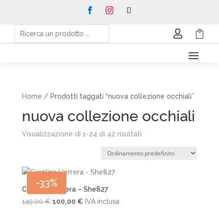


Home
/ Prodotti taggati “nuova collezione occhiali”
nuova collezione occhiali
Visualizzazione di 1-24 di 42 risultati
-33%
Carolina Herrera – She827
Il
Il
149,00
€
100,00
€
IVA inclusa
prezzo
prezzo