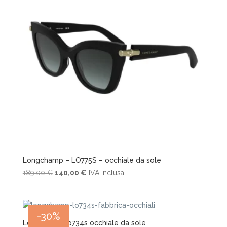
Longchamp – LO775S – occhiale da sole
Il
Il
189,00
€
140,00
€
IVA inclusa
prezzo
prezzo
originale
attuale
era:
è:
-30%
189,00 €.
140,00 €.
Longchamp lo734s occhiale da sole