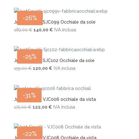
originale
attuale
era:
è:
-26%
179,00 €.
125,00 €.
Just Cavalli – SJC099 Occhiale da sole
Il
Il
189,00
€
140,00
€
IVA inclusa
prezzo
prezzo
originale
attuale
era:
è:
-25%
189,00 €.
140,00 €.
Just Cavalli – SJC102 Occhiale da sole
Il
Il
159,00
€
120,00
€
IVA inclusa
prezzo
prezzo
originale
attuale
era:
è:
-31%
159,00 €.
120,00 €.
Just Cavalli – VJC006 occhiale da vista
Il
Il
175,00
€
122,00
€
IVA inclusa
prezzo
prezzo
originale
attuale
era:
è:
-22%
175,00 €.
122,00 €.
Just Cavalli – VJC008 Occhiale da vista