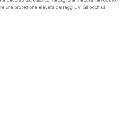
ce e decorati dal classico medaglione medusa, rievocano
nire una protezione elevata dai raggi UV. Gli occhiali
o