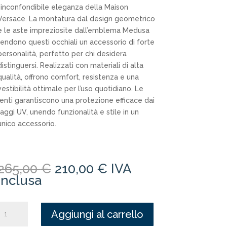
l’inconfondibile eleganza della Maison
Versace. La montatura dal design geometrico
e le aste impreziosite dall’emblema Medusa
rendono questi occhiali un accessorio di forte
personalità, perfetto per chi desidera
distinguersi. Realizzati con materiali di alta
qualità, offrono comfort, resistenza e una
vestibilità ottimale per l’uso quotidiano. Le
lenti garantiscono una protezione efficace dai
raggi UV, unendo funzionalità e stile in un
unico accessorio.
Il
Il
265,00
€
210,00
€
IVA
prezzo
prezzo
inclusa
originale
attuale
era:
è:
Versace
265,00 €.
210,00 €.
Aggiungi al carrello
4361