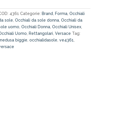
occhiale
da
COD:
4361
Categorie:
Brand
,
Forma
,
Occhiali
sole
da sole
,
Occhiali da sole donna
,
Occhiali da
quantità
sole uomo
,
Occhiali Donna
,
Occhiali Unisex
,
Occhiali Uomo
,
Rettangolari
,
Versace
Tag:
medusa biggie
,
occhialidasole
,
ve4361
,
versace