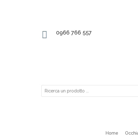

0966 766 557
Home
Occhia