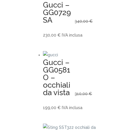
Gucci –
GG0729
SA
340,00
€
Il
Il
230,00
€
IVA inclusa
prezzo
prezzo
originale
attuale
era:
è:
Gucci –
340,00 €.
230,00 €.
GG0581
O –
occhiali
da vista
310,00
€
Il
Il
199,00
€
IVA inclusa
prezzo
prezzo
originale
attuale
era:
è: