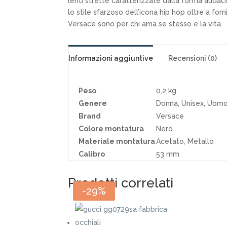
lenti strette caratterizzate dalla forma auda
lo stile sfarzoso dell’icona hip hop oltre a for
Versace sono per chi ama se stesso e la vita.
Informazioni aggiuntive
Recensioni (0)
Peso
0,2 kg
Genere
Donna, Unisex, Uom
Brand
Versace
Colore montatura
Nero
Materiale montatura
Acetato, Metallo
Calibro
53 mm
Prodotti correlati
-33%
-36%
-29%