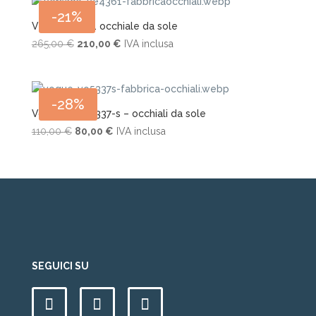
era:
è:
-21%
105,00 €.
75,00 €.
Versace 4361 occhiale da sole
Il
Il
265,00
€
210,00
€
IVA inclusa
prezzo
prezzo
originale
attuale
era:
è:
-28%
265,00 €.
210,00 €.
Vogue – Vo 5337-s – occhiali da sole
Il
Il
110,00
€
80,00
€
IVA inclusa
prezzo
prezzo
originale
attuale
era:
è:
110,00 €.
80,00 €.
SEGUICI SU