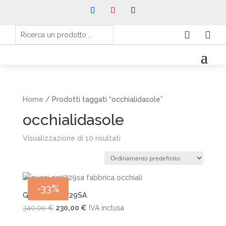


Home
/ Prodotti taggati “occhialidasole”
occhialidasole
Visualizzazione di 10 risultati
-33%
Gucci – GG0729SA
Il
Il
340,00
€
230,00
€
IVA inclusa
prezzo
prezzo