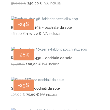
Il
Il
360,00
€
250,00
€
IVA inclusa
prezzo
prezzo
originale
attuale
era:
è:
-24%
360,00 €.
250,00 €.
Rayban – Rb 2198 – occhiale da sole
Il
Il
169,00
€
130,00
€
IVA inclusa
prezzo
prezzo
originale
attuale
era:
è:
-28%
169,00 €.
130,00 €.
Rayban – Rb 4430 – occhiale da sole
Il
Il
137,00
€
100,00
€
IVA inclusa
prezzo
prezzo
originale
attuale
era:
è:
-29%
137,00 €.
100,00 €.
Sting SST322 occhiali da sole
Il
Il
105,00
€
75,00
€
IVA inclusa
prezzo
prezzo
originale
attuale